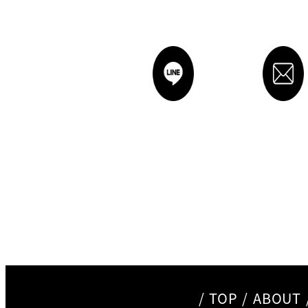
/
TOP
/
ABOUT