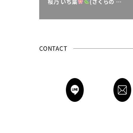
桜乃 いち葉
(さくらの …
CONTACT