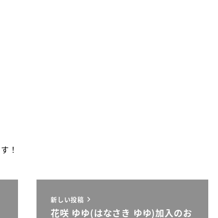
）
です！
新しい投稿
花咲 ゆゆ(はなさき ゆゆ)加入のお