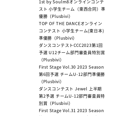
1st by Soulm8オンラインコンテ
スト 小学生チーム（東西合同）準
優勝（Plusbivi）
TOP OF THE DANCEオンライン
コンテスト 小学生チーム(東日本)
準優勝（Plusbivi）
ダンスコンテストCCC2023第1回
予選 U12チーム部門審査員特別賞
（Plusbivi）
First Stage Vol.30 2023 Season
第6回予選 チームU-12部門準優勝
（Plusbivi）
ダンスコンテスト Jewel 上半期
第2予選 チームU-12部門審査員特
別賞（Plusbivi）
First Stage Vol.31 2023 Season