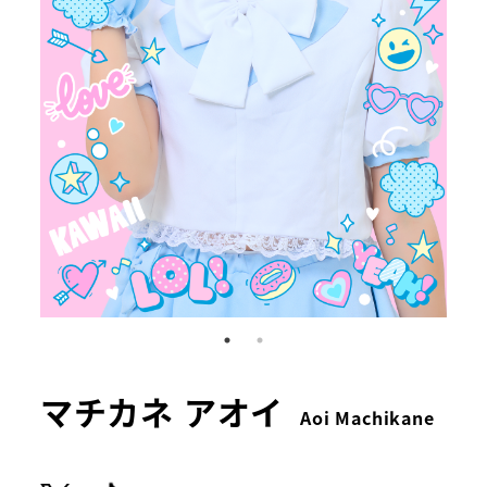
マチカネ アオイ
Aoi Machikane