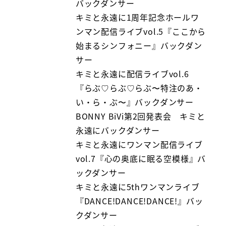
バックダンサー
キミと永遠に1周年記念ホールワ
ンマン配信ライブvol.5『ここから
始まるシンフォニー』バックダン
サー
キミと永遠に配信ライブvol.6
『らぶ♡らぶ♡らぶ〜特注のあ・
い・ら・ぶ〜』バックダンサー
BONNY BiVi第2回発表会 キミと
永遠にバックダンサー
キミと永遠にワンマン配信ライブ
vol.7『心の奥底に眠る空模様』バ
ックダンサー
キミと永遠に5thワンマンライブ
『DANCE!DANCE!DANCE!』バッ
クダンサー