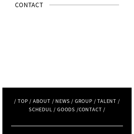
CONTACT
/
TOP
/
ABOUT
/
NEWS
/
GROUP
/
TALENT
/
SCHEDUL
/
GOODS
/
CONTACT
/