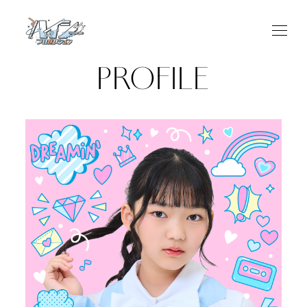
PROFILE