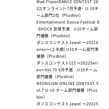
Mad FlavorDANCE CONTEST 20
22(オンライン)~7月予選~ U-10チ
ーム部門2位（Plusbivi）
Entertainment Dance Festival D
-SHOCK 宮城予選 U10チーム部
門優勝（Plusbivi）
ダンスコンテストJewel 〜2022S
eries〜(上半期) U10チーム部門準
優勝（Plusbivi）
ダンスコンテストCCC〜2022Seri
es〜Vol.70 8月予選 U10チーム
部門優勝（Plusbivi）
NEONSIGN ONLINE CONTEST V
ol.7 U-10 チーム部門優勝（Plus
bivi）
ダンスコンテストJewel 〜2022S