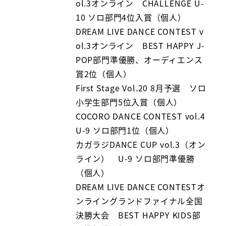
ol.3オンライン CHALLENGE U-
10 ソロ部門4位入賞（個人）
DREAM LIVE DANCE CONTEST v
ol.3オンライン BEST HAPPY J-
POP部門準優勝、オーディエンス
賞2位（個人）
First Stage Vol.20 8月予選 ソロ
小学生部門5位入賞（個人）
COCORO DANCE CONTEST vol.4
U-9 ソロ部門1位（個人）
カガラジDANCE CUP vol.3（オン
ライン） U-9 ソロ部門準優勝
（個人）
DREAM LIVE DANCE CONTESTオ
ンライングランドファイナル全国
決勝大会 BEST HAPPY KIDS部