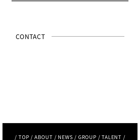
CONTACT
/
TOP
/
ABOUT
/
NEWS
/
GROUP
/
TALENT
/